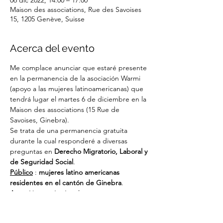
06 dic 2022, 14:00 – 17:00
Maison des associations, Rue des Savoises
15, 1205 Genève, Suisse
Acerca del evento
Me complace anunciar que estaré presente 
en la permanencia de la asociación Warmi 
(apoyo a las mujeres latinoamericanas) que 
tendrá lugar el martes 6 de diciembre en la 
Maison des associations (15 Rue de 
Savoises, Ginebra).
Se trata de una permanencia gratuita 
durante la cual responderé a diversas 
preguntas en 
Derecho Migratorio, Laboral y 
de Seguridad Social
.
Público
 : 
mujeres latino americanas 
residentes en el cantón de Ginebra
.
Atención previa cita
: las personas 
interesadas deberán completar el 
formulario
 disponible en esta página.