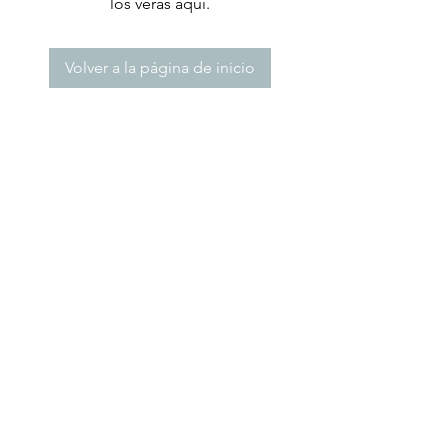
los verás aquí.
Volver a la página de inicio
Contactez-nous
info@swiss-immigration.net
Rue Voltaire 1 1006 Lausanne